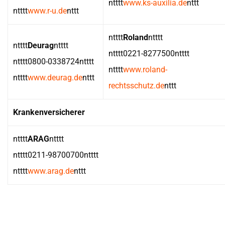
ntttt
www.ks-auxilia.de
nttt
ntttt
www.r-u.de
nttt
ntttt
Roland
ntttt
ntttt
Deurag
ntttt
ntttt0221-8277500ntttt
ntttt0800-0338724ntttt
ntttt
www.roland-
ntttt
www.deurag.de
nttt
rechtsschutz.de
nttt
Krankenversicherer
ntttt
ARAG
ntttt
ntttt0211-98700700ntttt
ntttt
www.arag.de
nttt