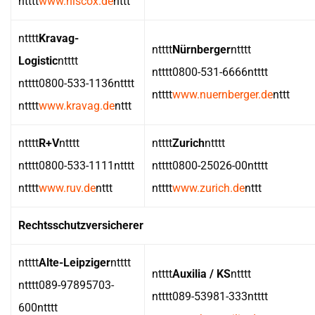
ntttt
www.hiscox.de
nttt
ntttt
Kravag-
ntttt
Nürnberger
ntttt
Logistic
ntttt
ntttt0800-531-6666ntttt
ntttt0800-533-1136ntttt
ntttt
www.nuernberger.de
nttt
ntttt
www.kravag.de
nttt
ntttt
R+V
ntttt
ntttt
Zurich
ntttt
ntttt0800-533-1111ntttt
ntttt0800-25026-00ntttt
ntttt
www.ruv.de
nttt
ntttt
www.zurich.de
nttt
Rechtsschutzversicherer
ntttt
Alte-Leipziger
ntttt
ntttt
Auxilia / KS
ntttt
ntttt089-97895703-
ntttt089-53981-333ntttt
600ntttt