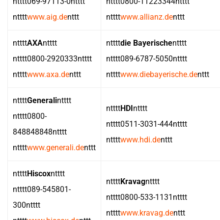
ntttt069-97113-0ntttt
ntttt0800-11223344ntttt
ntttt
www.aig.de
nttt
ntttt
www.allianz.de
nttt
ntttt
AXA
ntttt
ntttt
die Bayerische
ntttt
ntttt0800-2920333ntttt
ntttt089-6787-5050ntttt
ntttt
www.axa.de
nttt
ntttt
www.diebayerische.de
nttt
ntttt
Generali
ntttt
ntttt
HDI
ntttt
ntttt0800-
ntttt0511-3031-444ntttt
848848848ntttt
ntttt
www.hdi.de
nttt
ntttt
www.generali.de
nttt
ntttt
Hiscox
ntttt
ntttt
Kravag
ntttt
ntttt089-545801-
ntttt0800-533-1131ntttt
300ntttt
ntttt
www.kravag.de
nttt