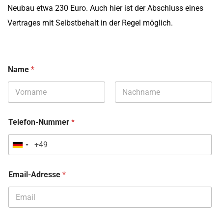
Neubau etwa 230 Euro. Auch hier ist der Abschluss eines
Vertrages mit Selbstbehalt in der Regel möglich.
Name
*
Vorname
Nachname
Telefon-Nummer
*
G
e
Email-Adresse
*
r
m
a