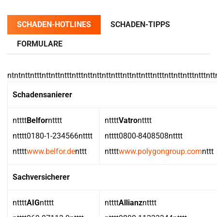
SCHADEN-HOTLINES
SCHADEN-TIPPS
FORMULARE
ntntnttntttnttnttntttntttnttnttnttntttnttnttntttntttnttnttntttntttntt
Schadensanierer
ntttt
Belfor
ntttt
ntttt
Vatro
ntttt
ntttt0180-1-234566ntttt
ntttt0800-8408508ntttt
ntttt
www.belfor.de
nttt
ntttt
www.polygongroup.com
nttt
Sachversicherer
ntttt
AIG
ntttt
ntttt
Allianz
ntttt