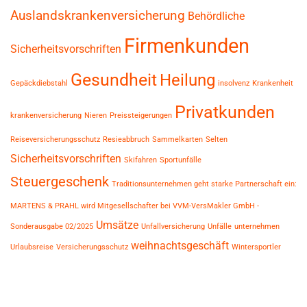
Auslandskrankenversicherung
Behördliche
Firmenkunden
Sicherheitsvorschriften
Gesundheit
Heilung
Gepäckdiebstahl
insolvenz
Krankenheit
Privatkunden
krankenversicherung
Nieren
Preissteigerungen
Reiseversicherungsschutz
Resieabbruch
Sammelkarten
Selten
Sicherheitsvorschriften
Skifahren
Sportunfälle
Steuergeschenk
Traditionsunternehmen geht starke Partnerschaft ein:
MARTENS & PRAHL wird Mitgesellschafter bei VVM-VersMakler GmbH -
Umsätze
Sonderausgabe 02/2025
Unfallversicherung
Unfälle
unternehmen
weihnachtsgeschäft
Urlaubsreise
Versicherungsschutz
Wintersportler