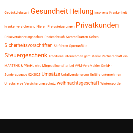
Gesundheit
Heilung
Gepäckdiebstahl
insolvenz
Krankenheit
Privatkunden
krankenversicherung
Nieren
Preissteigerungen
Reiseversicherungsschutz
Resieabbruch
Sammelkarten
Selten
Sicherheitsvorschriften
Skifahren
Sportunfälle
Steuergeschenk
Traditionsunternehmen geht starke Partnerschaft ein:
MARTENS & PRAHL wird Mitgesellschafter bei VVM-VersMakler GmbH -
Umsätze
Sonderausgabe 02/2025
Unfallversicherung
Unfälle
unternehmen
weihnachtsgeschäft
Urlaubsreise
Versicherungsschutz
Wintersportler