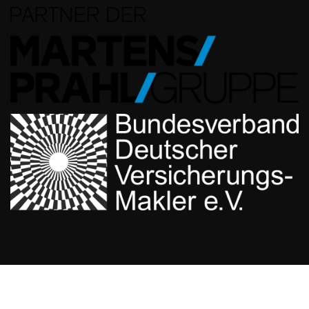
Erstellt von der Dinslakener Digital Agentur
Whatsdigital
.