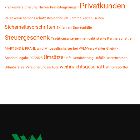
Privatkunden
krankenversicherung
Nieren
Preissteigerungen
Reiseversicherungsschutz
Resieabbruch
Sammelkarten
Selten
Sicherheitsvorschriften
Skifahren
Sportunfälle
Steuergeschenk
Traditionsunternehmen geht starke Partnerschaft ein:
MARTENS & PRAHL wird Mitgesellschafter bei VVM-VersMakler GmbH -
Umsätze
Sonderausgabe 02/2025
Unfallversicherung
Unfälle
unternehmen
weihnachtsgeschäft
Urlaubsreise
Versicherungsschutz
Wintersportler