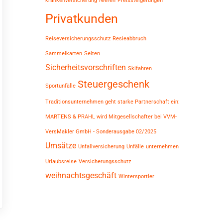
krankenversicherung
Nieren
Preissteigerungen
Privatkunden
Reiseversicherungsschutz
Resieabbruch
Sammelkarten
Selten
Sicherheitsvorschriften
Skifahren
Steuergeschenk
Sportunfälle
Traditionsunternehmen geht starke Partnerschaft ein:
MARTENS & PRAHL wird Mitgesellschafter bei VVM-
VersMakler GmbH - Sonderausgabe 02/2025
Umsätze
Unfallversicherung
Unfälle
unternehmen
Urlaubsreise
Versicherungsschutz
weihnachtsgeschäft
Wintersportler