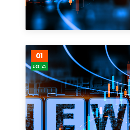
01
Dez. 25