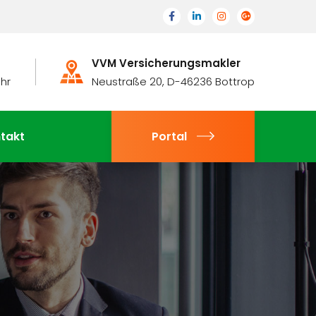
VVM Versicherungsmakler
Uhr
Neustraße 20, D-46236 Bottrop
takt
Portal