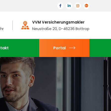
VVM Versicherungsmakler
Uhr
Neustraße 20, D-46236 Bottrop
takt
Portal