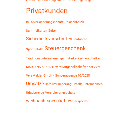
krankenversicherung
Nieren
Preissteigerungen
Privatkunden
Reiseversicherungsschutz
Resieabbruch
Sammelkarten
Selten
Sicherheitsvorschriften
Skifahren
Steuergeschenk
Sportunfälle
Traditionsunternehmen geht starke Partnerschaft ein:
MARTENS & PRAHL wird Mitgesellschafter bei VVM-
VersMakler GmbH - Sonderausgabe 02/2025
Umsätze
Unfallversicherung
Unfälle
unternehmen
Urlaubsreise
Versicherungsschutz
weihnachtsgeschäft
Wintersportler