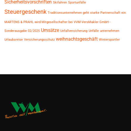
Sicherheitsvorschriften
Skifahren
Sportunfälle
Steuergeschenk
Traditionsunternehmen geht starke Partnerschaft ein:
MARTENS & PRAHL wird Mitgesellschafter bei VVM-VersMakler GmbH -
Umsätze
Sonderausgabe 02/2025
Unfallversicherung
Unfälle
unternehmen
weihnachtsgeschäft
Urlaubsreise
Versicherungsschutz
Wintersportler