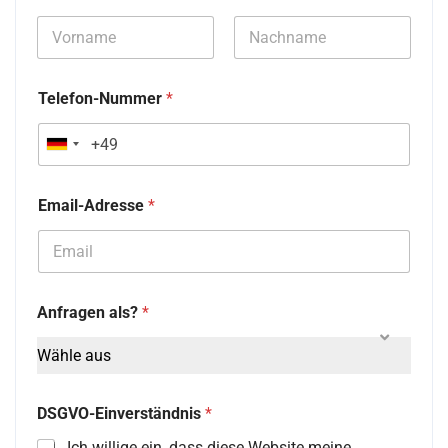
Vorname
Nachname
Telefon-Nummer
*
G
e
Email-Adresse
*
r
m
a
n
Anfragen als?
*
y
Wähle aus
+
4
DSGVO-Einverständnis
*
9
Ich willige ein, dass diese Website meine