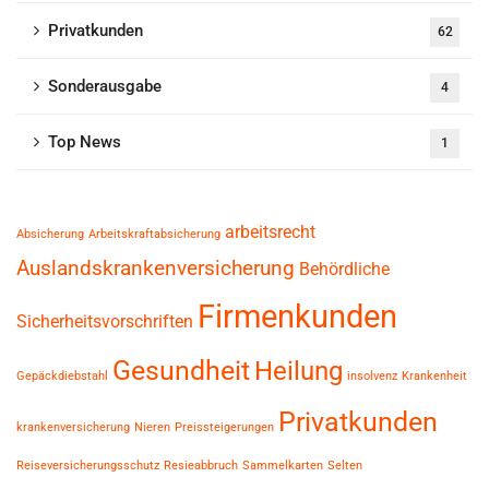
Privatkunden
62
Sonderausgabe
4
Top News
1
arbeitsrecht
Absicherung
Arbeitskraftabsicherung
Auslandskrankenversicherung
Behördliche
Firmenkunden
Sicherheitsvorschriften
Gesundheit
Heilung
Gepäckdiebstahl
insolvenz
Krankenheit
Privatkunden
krankenversicherung
Nieren
Preissteigerungen
Reiseversicherungsschutz
Resieabbruch
Sammelkarten
Selten