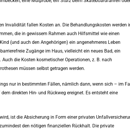
mbecken, eine Mutprobe, ein Sturz beim Skateboardfahren oder
n Invalidität fallen Kosten an. Die Behandlungskosten werden i
ommen, die in gewissem Rahmen auch Hilfsmittel wie einen
em Kind (und auch den Angehörigen) ein angenehmeres Leben
barrierefreie Zugänge im Haus, vielleicht ein neues Bad, ein
o. Auch die Kosten kosmetischer Operationen, z. B. nach
 Prothesen müssen selbst getragen werden.
rdings nur in bestimmten Fällen, nämlich dann, wenn sich – im Fa
f dem direkten Hin- und Rückweg ereignet. Es entsteht eine
ird, ist die Absicherung in Form einer privaten Unfallversicheru
zumindest den nötigen finanziellen Rückhalt. Die private