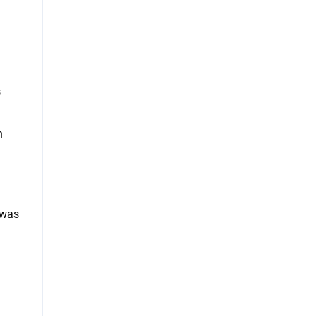
s
n
 was