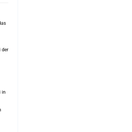
das
 der
 in
n