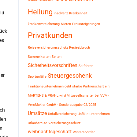
Heilung
und
insolvenz
Krankenheit
krankenversicherung
Nieren
Preissteigerungen
tück
Privatkunden
es
Reiseversicherungsschutz
Resieabbruch
Sammelkarten
Selten
Sicherheitsvorschriften
Skifahren
Steuergeschenk
der
Sportunfälle
Traditionsunternehmen geht starke Partnerschaft ein:
MARTENS & PRAHL wird Mitgesellschafter bei VVM-
VersMakler GmbH - Sonderausgabe 02/2025
ich
Umsätze
Unfallversicherung
Unfälle
unternehmen
len
Urlaubsreise
Versicherungsschutz
in
weihnachtsgeschäft
Wintersportler