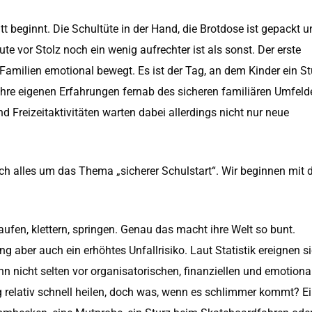
tt beginnt. Die Schultüte in der Hand, die Brotdose ist gepackt 
te vor Stolz noch ein wenig aufrechter ist als sonst. Der erste
e Familien emotional bewegt. Es ist der Tag, an dem Kinder ein S
 ihre eigenen Erfahrungen fernab des sicheren familiären Umfeld
reizeitaktivitäten warten dabei allerdings nicht nur neue
h alles um das Thema „sicherer Schulstart“. Wir beginnen mit 
aufen, klettern, springen. Genau das macht ihre Welt so bunt.
ng aber auch ein erhöhtes Unfallrisiko. Laut Statistik ereignen s
dann nicht selten vor organisatorischen, finanziellen und emotiona
relativ schnell heilen, doch was, wenn es schlimmer kommt? E