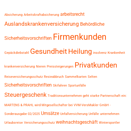
arbeitsrecht
Absicherung
Arbeitskraftabsicherung
Auslandskrankenversicherung
Behördliche
Firmenkunden
Sicherheitsvorschriften
Gesundheit
Heilung
Gepäckdiebstahl
insolvenz
Krankenheit
Privatkunden
krankenversicherung
Nieren
Preissteigerungen
Reiseversicherungsschutz
Resieabbruch
Sammelkarten
Selten
Sicherheitsvorschriften
Skifahren
Sportunfälle
Steuergeschenk
Traditionsunternehmen geht starke Partnerschaft ein:
MARTENS & PRAHL wird Mitgesellschafter bei VVM-VersMakler GmbH -
Umsätze
Sonderausgabe 02/2025
Unfallversicherung
Unfälle
unternehmen
weihnachtsgeschäft
Urlaubsreise
Versicherungsschutz
Wintersportler