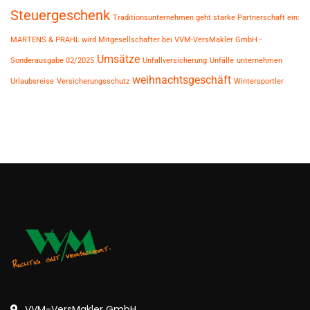
Steuergeschenk
Traditionsunternehmen geht starke Partnerschaft ein:
MARTENS & PRAHL wird Mitgesellschafter bei VVM-VersMakler GmbH -
Umsätze
Sonderausgabe 02/2025
Unfallversicherung
Unfälle
unternehmen
weihnachtsgeschäft
Urlaubsreise
Versicherungsschutz
Wintersportler
VVM-VersMakler GmbH