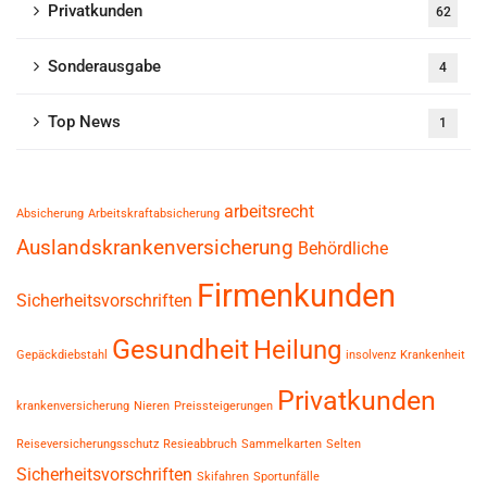
Privatkunden
62
Sonderausgabe
4
Top News
1
arbeitsrecht
Absicherung
Arbeitskraftabsicherung
Auslandskrankenversicherung
Behördliche
Firmenkunden
Sicherheitsvorschriften
Gesundheit
Heilung
Gepäckdiebstahl
insolvenz
Krankenheit
Privatkunden
krankenversicherung
Nieren
Preissteigerungen
Reiseversicherungsschutz
Resieabbruch
Sammelkarten
Selten
Sicherheitsvorschriften
Skifahren
Sportunfälle