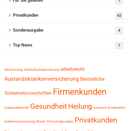
Für Sie gelesen
1
Privatkunden
62
Sonderausgabe
4
Top News
1
arbeitsrecht
Absicherung
Arbeitskraftabsicherung
Auslandskrankenversicherung
Behördliche
Firmenkunden
Sicherheitsvorschriften
Gesundheit
Heilung
Gepäckdiebstahl
insolvenz
Krankenheit
Privatkunden
krankenversicherung
Nieren
Preissteigerungen