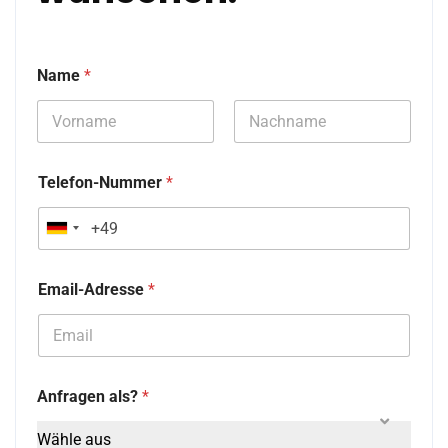
Name
*
Vorname
Nachname
Telefon-Nummer
*
G
e
Email-Adresse
*
r
m
a
n
Anfragen als?
*
y
Wähle aus
+