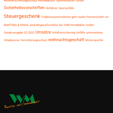
Reiseversicherungsschutz
Resieabbruch
Sammelkarten
Selten
Sicherheitsvorschriften
Skifahren
Sportunfälle
Steuergeschenk
Traditionsunternehmen geht starke Partnerschaft ein:
MARTENS & PRAHL wird Mitgesellschafter bei VVM-VersMakler GmbH -
Umsätze
Sonderausgabe 02/2025
Unfallversicherung
Unfälle
unternehmen
weihnachtsgeschäft
Urlaubsreise
Versicherungsschutz
Wintersportler