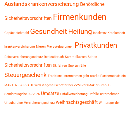
Auslandskrankenversicherung
Behördliche
Firmenkunden
Sicherheitsvorschriften
Gesundheit
Heilung
Gepäckdiebstahl
insolvenz
Krankenheit
Privatkunden
krankenversicherung
Nieren
Preissteigerungen
Reiseversicherungsschutz
Resieabbruch
Sammelkarten
Selten
Sicherheitsvorschriften
Skifahren
Sportunfälle
Steuergeschenk
Traditionsunternehmen geht starke Partnerschaft ein:
MARTENS & PRAHL wird Mitgesellschafter bei VVM-VersMakler GmbH -
Umsätze
Sonderausgabe 02/2025
Unfallversicherung
Unfälle
unternehmen
weihnachtsgeschäft
Urlaubsreise
Versicherungsschutz
Wintersportler