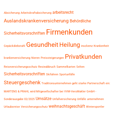
arbeitsrecht
Absicherung
Arbeitskraftabsicherung
Auslandskrankenversicherung
Behördliche
Firmenkunden
Sicherheitsvorschriften
Gesundheit
Heilung
Gepäckdiebstahl
insolvenz
Krankenheit
Privatkunden
krankenversicherung
Nieren
Preissteigerungen
Reiseversicherungsschutz
Resieabbruch
Sammelkarten
Selten
Sicherheitsvorschriften
Skifahren
Sportunfälle
Steuergeschenk
Traditionsunternehmen geht starke Partnerschaft ein:
MARTENS & PRAHL wird Mitgesellschafter bei VVM-VersMakler GmbH -
Umsätze
Sonderausgabe 02/2025
Unfallversicherung
Unfälle
unternehmen
weihnachtsgeschäft
Urlaubsreise
Versicherungsschutz
Wintersportler